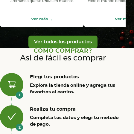
aromática que se utiliza en muchas
todo el mundo debido a su
cocinas de todo el mundo para agregar
su capacidad para realzar 
sabor y aroma a diversos platos. La a…
alimentos. En Ar
Ver más
→
Ver más
Ver todos los productos
CÓMO COMPRAR?
Así de fácil es comprar
Elegi tus productos
Explora la tienda online y agrega tus
favoritos al carrito.
1
Realiza tu compra
Completa tus datos y elegi tu metodo
de pago.
2