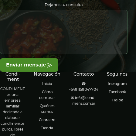
Dejanos tu consulta
Enviar mensaje
Condi-
Navegación
Contacto
Seguinos
ment
Inicio
☎
Instagram
CONDI-MENT
+5491159047704
Cómo
Facebook
es una
comprar
✉
info@condi-
TikTok
empresa
ment.com.ar
Quiénes
familiar
somos
dedicada a
elaborar
Contacto
condimentos
Tienda
puros, libres
de